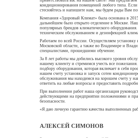
приветствовать вас на нашем сайте! Мы предлагаем
кондиционирования помещений любого типа. Если у
стесняйтесь и напишите нам, мы будем рады Вам по
Компания «Здоровый Климат» была основана в 2015
дальнейшем было открыто отделение в Москве. Наш
популярных брендов климатического оборудования.
техническим обслуживанием и дезинфекцией клима
Работаем по всей России. Осуществляем установку
Московской области, а также во Владимире и Влади
специалистами, прошедшими обучение.
За 8 лет работы мы добились высокого уровня обс
нашему клиенту и стремимся учесть все пожелания
подбору оборудования, которая включает в себя пр
нашем счету установка и запуск сотен кондиционе
обслуживания мы находимся на хорошем счету у н
ответить на любые вопросы и предоставить подроб
При выполнении работ наша организация руководств
действующими на предприятии положениями и пра
безопасности.
«Я даю личную гарантию качества выполненных раб
АЛЕКСЕЙ СИМОНОВ