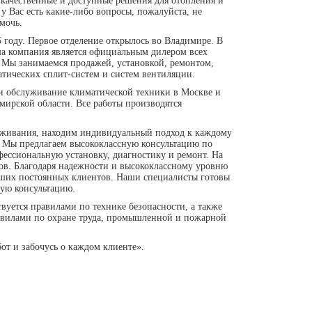
 качественные и доступные решения для отопления и
 Вас есть какие-либо вопросы, пожалуйста, не
мочь.
 году. Первое отделение открылось во Владимире. В
а компания является официальным дилером всех
 Мы занимаемся продажей, установкой, ремонтом,
тических сплит-систем и систем вентиляции.
 и обслуживание климатической техники в Москве и
мирской области. Все работы производятся
луживания, находим индивидуальный подход к каждому
. Мы предлагаем высококлассную консультацию по
офессиональную установку, диагностику и ремонт. На
ров. Благодаря надежности и высококлассному уровню
аших постоянных клиентов. Наши специалисты готовы
ную консультацию.
уется правилами по технике безопасности, а также
вилами по охране труда, промышленной и пожарной
от и забочусь о каждом клиенте».