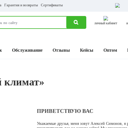
а
Гарантия и возвраты
Сертификаты
личный кабинет
и
ж
Обслуживание
Отзывы
Кейсы
Оптом
й климат»
ПРИВЕТСТВУЮ ВАС
Уважаемые друзья, меня зовут Алексей Симонов, я 