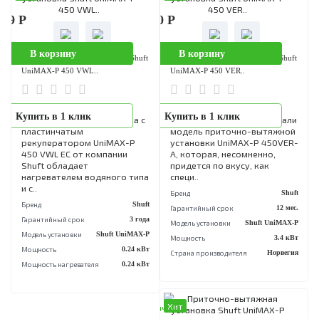
Гарантийный срок
3 года
Модель установки
Shuft UniMA
Модель установки
Shuft UniMAX-P
Мощность
0.24
Мощность
1 кВт
Мощность нагревателя
0.24
Мощность нагревателя
1 кВт
Хит
В наличии
151 823 Р
В корзину
Приточно-вытяжная установка Sh
UniMAX-P 450 VWL..
Приточно-вытяжная
Купить в 1 клик
вентиляционная установк
UniMAX-P 450VWL-A от
торговой марки Shuft
относится к приборам
нового поколения. Данная
модель разработана ..