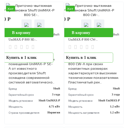
380 Р
284 980 Р
В корзину
В корзину
Приточно-вытяжная установка Shuft
Приточно-вытяжная установка Sh
UniMAX-P 800 VEL..
UniMAX-P 800 SW-..
Приточно-вытяжные
Компактный блок приточн
Купить в 1 клик
Купить в 1 клик
установки UniMAX-P V A
вытяжной установки
разработаны брендом Shuft
UniMAX-P 800SW-A от Shu
для осуществления
оборудован малошумными
эффективной вентиляции
но высокоэффективными
различных помещений.
вентиляторами с тремя
Данные агрегаты эконо..
режимами инт..
Бренд
Shuft
Бренд
S
Гарантийный срок
12 мес.
Гарантийный срок
12 
Модель установки
Shuft UniMAX-P
Модель установки
Shuft UniMA
Мощность
4.71 кВт
Мощность
1.76
Страна производителя
Норвегия
Страна производителя
Норве