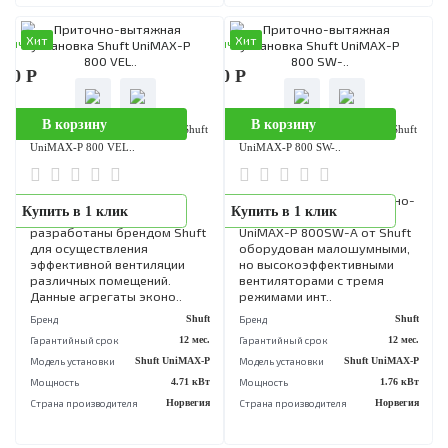
В корзину
В корзину
Приточно-вытяжная установка Shuft
Приточно-вытяжная установка Sh
UniMAX-P 800 VWL..
UniMAX-P 800 VER..
Приточно-вытяжная
Приточно-вытяжные
Купить в 1 клик
Купить в 1 клик
вентиляционная установка
установки UniMAX-P V A
UniMAX-P 800 VWL-A от
разработаны брендом Shu
торговой марки Shuft
для осуществления
относится к приборам
эффективной вентиляции
нового поколения. Данная
различных помещений.
модель разработана..
Данные агрегаты эконо..
Бренд
Shuft
Бренд
S
Гарантийный срок
3 года
Гарантийный срок
12 
Модель установки
Shuft UniMAX-P
Модель установки
Shuft UniMA
Мощность
1.2 кВт
Мощность
3 
Мощность нагревателя
1.2 кВт
Страна производителя
Норве
Хит
Хит
аличии
В наличии