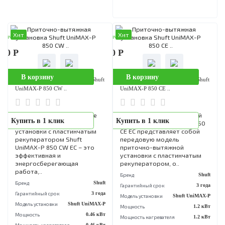
Приточно-вытяжные
Купить в 1 клик
установки с
электронагревателем Shu
UniMAX-P 850SE EC отличн
подходит для работы в
небольших помещениях —
офисах, магазина..
Бренд
S
Гарантийный срок
12 
Модель установки
Shuft UniMA
Мощность
1.2
Мощность нагревателя
1.2
Хит
Хит
аличии
В наличии
390 Р
291 300 Р
В корзину
В корзину
Приточно-вытяжная установка Shuft
Приточно-вытяжная установка Sh
UniMAX-P 850 CW ..
UniMAX-P 850 CE ..