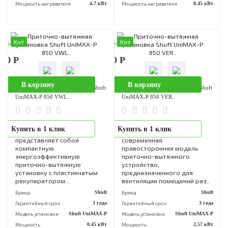
Бренд
Shuft
Бренд
S
Гарантийный срок
3 года
Гарантийный срок
3 
Модель установки
Shuft UniMAX-R
Модель установки
Shuft UniMA
Мощность
4.7 кВт
Мощность
0.45
Мощность нагревателя
4.7 кВт
Мощность нагревателя
0.45
Хит
Хит
аличии
В наличии
790 Р
344 450 Р
В корзину
В корзину
Приточно-вытяжная установка Shuft
Приточно-вытяжная установка Sh
UniMAX-P 850 VWL..
UniMAX-P 850 VER..
UniMAX-P 850 VW EC от
UniMAX-P 850 VER EC от
Купить в 1 клик
Купить в 1 клик
ведущей компании Shuft
компании Shuft –
представляет собой
современная
компактную
правосторонняя модель
энергоэффективную
приточно-вытяжного