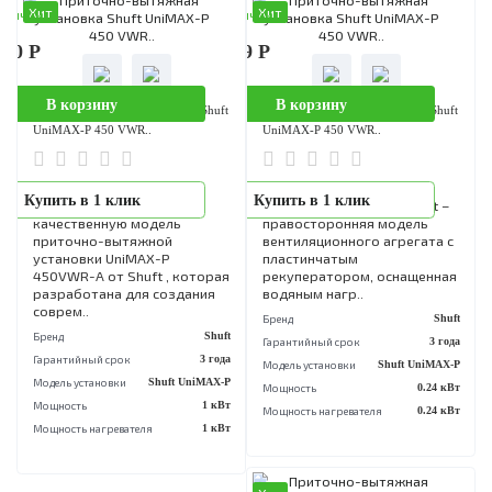
Хит
Хит
аличии
В наличии
790 Р
278 150 Р
В корзину
В корзину
Приточно-вытяжная установка Shuft
Приточно-вытяжная установка Sh
UniMAX-P 800 CE-..
UniMAX-P 450SW-A
Подвесная потолочная
UniMAX-P 450SW-A от
Купить в 1 клик
Купить в 1 клик
модель приточно-вытяжной
торговой марки Shuft – эт
установки UniMAX-P 800 CE-
стандартный блок
A от известного бренда
приточно-вытяжной
Shuft характеризуется, как
установки для вентиляции,
долговечный, практичный и
который выполнен в
не..
компактном корпусе с бо..
Бренд
Shuft
Бренд
S
Гарантийный срок
3 года
Гарантийный срок
3 
Модель установки
Shuft UniMAX-P
Модель установки
Shuft UniMA