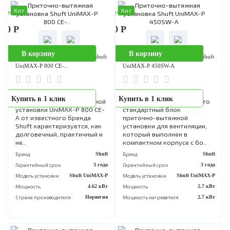
Хит
Хит
аличии
В наличии
060 Р
257 840 Р
В корзину
В корзину
Приточно-вытяжная установка Shuft
Приточно-вытяжная установка Sh
UniMAX-P 800 SE-..
UniMAX-P 800 CW-..
Приточно-вытяжная
Установка приточно-
Купить в 1 клик
Купить в 1 клик
установка для вентиляции
вытяжная Shuft UniMAX-P
помещений UniMAX-P SE-
800 CW-A при своих
A от известного
компактных размерах
производителя Shuft
характеризуется высоким
оснащена современной
техническими показателям
системой автоматическо..
Пластинчатый рек..
Бренд
Shuft
Бренд
S
Гарантийный срок
3 года
Гарантийный срок
3 
Модель установки
Shuft UniMAX-P
Модель установки
Shuft UniMA
Мощность
4.71 кВт
Мощность
1.2
Страна производителя
Норвегия
Мощность нагревателя
1.2