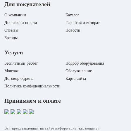
Для покупателей
UniMAX-P 450 VER EC от
известного производител
Shuft выполнена в
О компании
Каталог
компактном корпусе с..
Доставка и оплата
Гарантия и возврат
Бренд
S
Отзывы
Новости
Гарантийный срок
3 
Бренды
Модель установки
Shuft UniMA
Мощность
0.24
Услуги
Мощность нагревателя
0.24
Бесплатный расчет
Подбор оборудования
Монтаж
Обслуживание
Договор офреты
Карта сайта
Политика конфиденциальности
Принимаем к оплате
Вся представленная на сайте информация, касающаяся