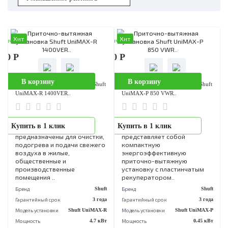
Хит
Хит
аличии
В наличии
310 Р
363 790 Р
В корзину
В корзину
Приточно-вытяжная установка Shuft
Приточно-вытяжная установка Sh
UniMAX-R 1400VER..
UniMAX-P 850 VWR..
Установки SHUFT серии
UniMAX-P 850 VWR EC от
Купить в 1 клик
Купить в 1 клик
UniMAX-R VE EC
ведущей компании Shuft
предназначены для очистки,
представляет собой
подогрева и подачи свежего
компактную
воздуха в жилые,
энергоэффективную
общественные и
приточно-вытяжную
производственные
установку с пластинчатым
помещения ..
рекуператором..